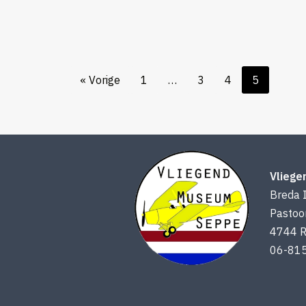
« Vorige
1
…
3
4
5
Vlieg
Breda I
Pastoo
4744 R
06-81