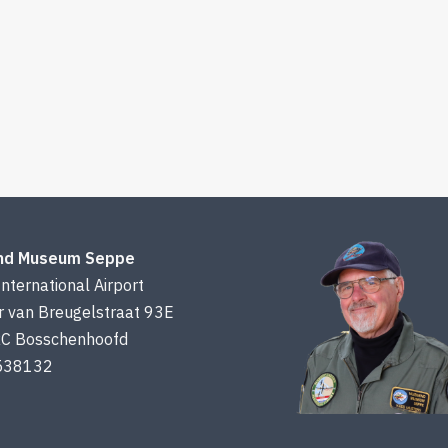
end Museum Seppe
nternational Airport
r van Breugelstraat 93E
C Bosschenhoofd
538132