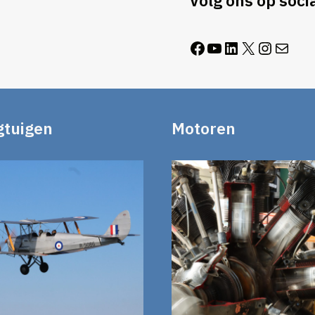
Volg ons op soci
gtuigen
Motoren