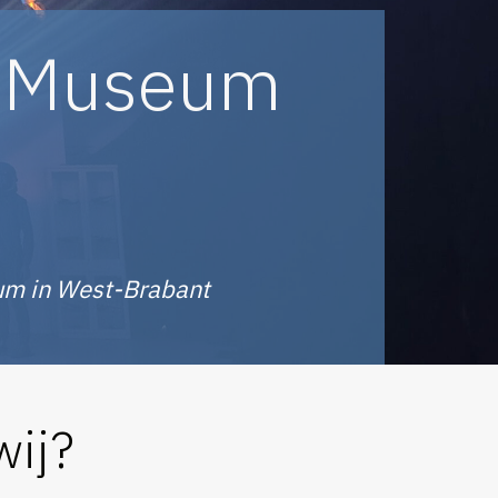
d Museum
um in West-Brabant
wij?