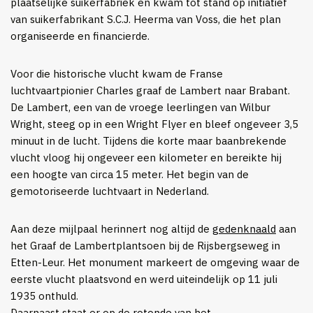
plaatselijke suikerfabriek en kwam tot stand op initiatief
van suikerfabrikant S.C.J. Heerma van Voss, die het plan
organiseerde en financierde.
Voor die historische vlucht kwam de Franse
luchtvaartpionier Charles graaf de Lambert naar Brabant.
De Lambert, een van de vroege leerlingen van Wilbur
Wright, steeg op in een Wright Flyer en bleef ongeveer 3,5
minuut in de lucht. Tijdens die korte maar baanbrekende
vlucht vloog hij ongeveer een kilometer en bereikte hij
een hoogte van circa 15 meter. Het begin van de
gemotoriseerde luchtvaart in Nederland.
Aan deze mijlpaal herinnert nog altijd de
gedenknaald
aan
het Graaf de Lambertplantsoen bij de Rijsbergseweg in
Etten-Leur. Het monument markeert de omgeving waar de
eerste vlucht plaatsvond en werd uiteindelijk op 11 juli
1935 onthuld.
Daarnaast staat er op de
rotonde
van het