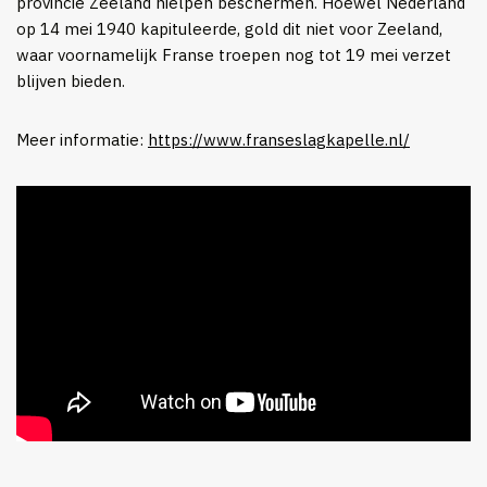
provincie Zeeland hielpen beschermen. Hoewel Nederland
op 14 mei 1940 kapituleerde, gold dit niet voor Zeeland,
waar voornamelijk Franse troepen nog tot 19 mei verzet
blijven bieden.
Meer informatie:
https://www.franseslagkapelle.nl/