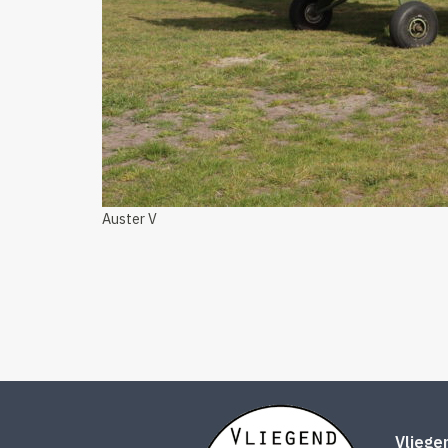
Auster V
Vlieg