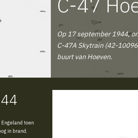
C-47 Ho
Op 17 september 1944, om
C-47A Skytrain (42-100965
buurt van Hoeven.
944
r Engeland toen
og in brand.