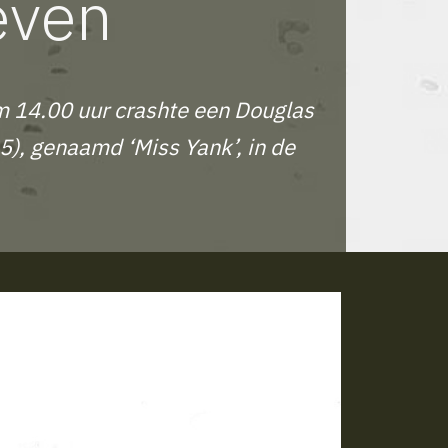
even
 14.00 uur crashte een Douglas
), genaamd ‘Miss Yank’, in de